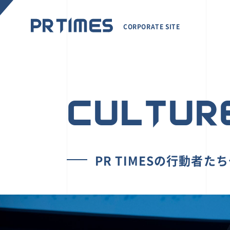
CORPORATE SITE
CULTUR
PR TIMESの行動者た