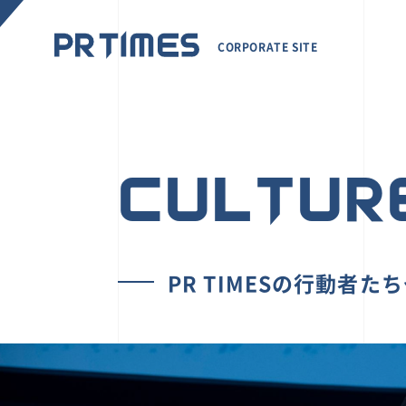
CORPORATE SITE
CULTUR
PR TIMESの行動者た