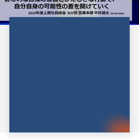
CULTURE 37
野心的な目標の宣言とひたむきな
行動で、自分自身の可能性の蓋を
開けていく ｜2023年度上期社...
中井 健太（なかい けんた）（PR TIMES 第二営業本
部副部長）
DATE:2024.01.17
セールス
新卒 総合職
社員インタビュー
PR TIMES