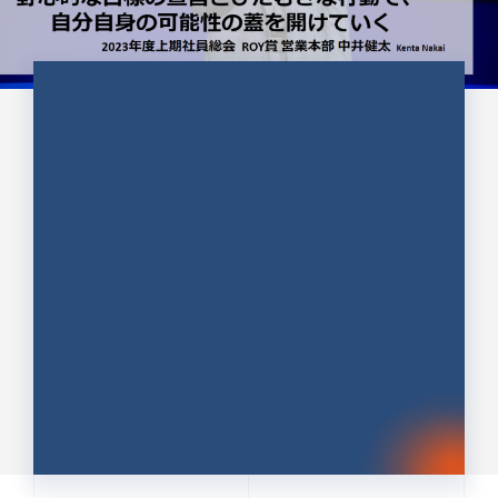
CULTURE 37
野心的な目標の宣言とひたむきな
行動で、自分自身の可能性の蓋を
開けていく ｜2023年度上期社...
中井 健太（なかい けんた）（PR TIMES 第二営業本
部副部長）
DATE:2024.01.17
セールス
新卒 総合職
社員インタビュー
PR TIMES