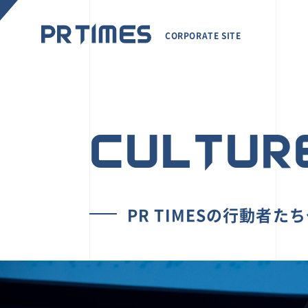
CORPORATE SITE
CULTUR
PR TIMESの行動者た