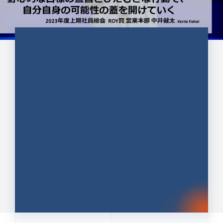
CULTURE 37
野心的な目標の宣言とひたむきな
行動で、自分自身の可能性の蓋を
開けていく ｜2023年度上期社...
中井 健太（なかい けんた）（PR TIMES 第二営業本
部副部長）
DATE:2024.01.17
セールス
新卒 総合職
社員インタビュー
PR TIMES