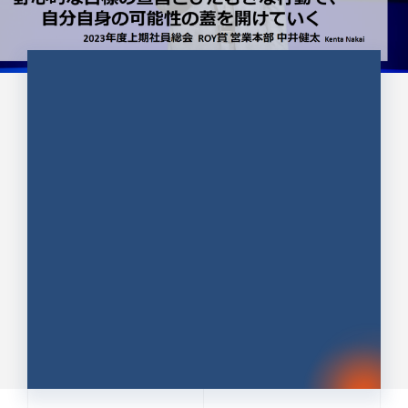
CULTURE 37
野心的な目標の宣言とひたむきな
行動で、自分自身の可能性の蓋を
開けていく ｜2023年度上期社...
中井 健太（なかい けんた）（PR TIMES 第二営業本
部副部長）
DATE:2024.01.17
セールス
新卒 総合職
社員インタビュー
PR TIMES