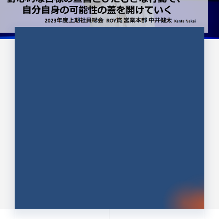
CULTURE 37
野心的な目標の宣言とひたむきな
行動で、自分自身の可能性の蓋を
開けていく ｜2023年度上期社...
中井 健太（なかい けんた）（PR TIMES 第二営業本
部副部長）
DATE:2024.01.17
セールス
新卒 総合職
社員インタビュー
PR TIMES