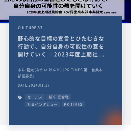
CULTURE 37
野心的な目標の宣言とひたむきな
行動で、自分自身の可能性の蓋を
開けていく ｜2023年度上期社...
中井 健太（なかい けんた）（PR TIMES 第二営業本
部副部長）
DATE:2024.01.17
セールス
新卒 総合職
社員インタビュー
PR TIMES