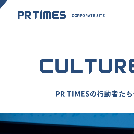
CORPORATE SITE
CULTUR
PR TIMESの行動者た