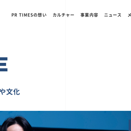
PR TIMESの想い
カルチャー
事業内容
ニュース
E
ちや文化