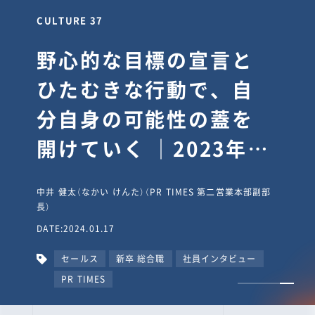
CULTURE 30
逆境では自分のスタン
スを変え“予想を裏切
り、期待を超える”【真
輔塾・前編】
山田真輔（やまだ しんすけ）（執行役員 兼 Jooto事業部
長）
DATE:2023.09.08
カルチャー
CxO
キャリア入社
Jooto