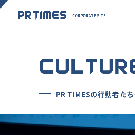
CORPORATE SITE
CULTUR
PR TIMESの行動者た