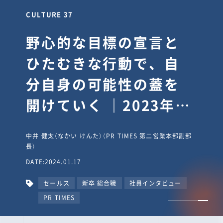
CULTURE 37
野心的な目標の宣言と
ひたむきな行動で、自
分自身の可能性の蓋を
開けていく ｜2023年度
上期社員総会受賞イン
中井 健太（なかい けんた）（PR TIMES 第二営業本部副部
タビュー #PR
長）
DATE:2024.01.17
TIMESな人たち
セールス
新卒 総合職
社員インタビュー
PR TIMES