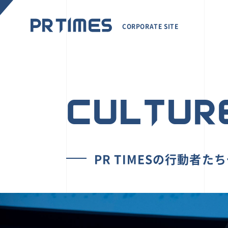
CORPORATE SITE
CULTUR
PR TIMESの行動者た