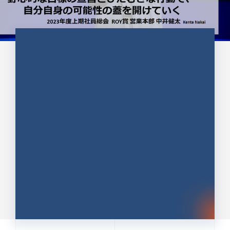
CULTURE 37
野心的な目標の宣言とひたむきな
行動で、自分自身の可能性の蓋を
開けていく ｜2023年度上期社...
中井 健太（なかい けんた）（PR TIMES 第二営業本
部副部長）
DATE:2024.01.17
セールス
新卒 総合職
社員インタビュー
PR TIMES