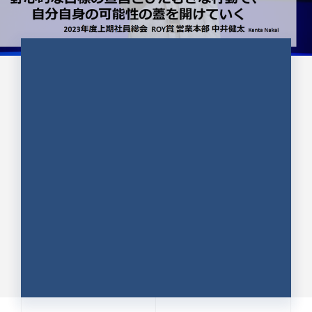
CULTURE 37
野心的な目標の宣言とひたむきな
行動で、自分自身の可能性の蓋を
開けていく ｜2023年度上期社...
中井 健太（なかい けんた）（PR TIMES 第二営業本
部副部長）
DATE:2024.01.17
セールス
新卒 総合職
社員インタビュー
PR TIMES