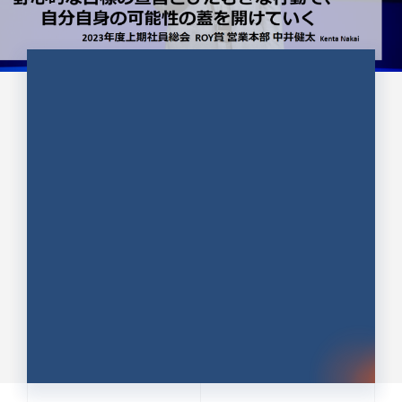
CULTURE 37
野心的な目標の宣言とひたむきな
行動で、自分自身の可能性の蓋を
開けていく ｜2023年度上期社...
中井 健太（なかい けんた）（PR TIMES 第二営業本
部副部長）
DATE:2024.01.17
セールス
新卒 総合職
社員インタビュー
PR TIMES