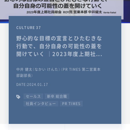
CULTURE 37
野心的な目標の宣言とひたむきな
行動で、自分自身の可能性の蓋を
開けていく ｜2023年度上期社...
中井 健太（なかい けんた）（PR TIMES 第二営業本
部副部長）
DATE:2024.01.17
セールス
新卒 総合職
社員インタビュー
PR TIMES