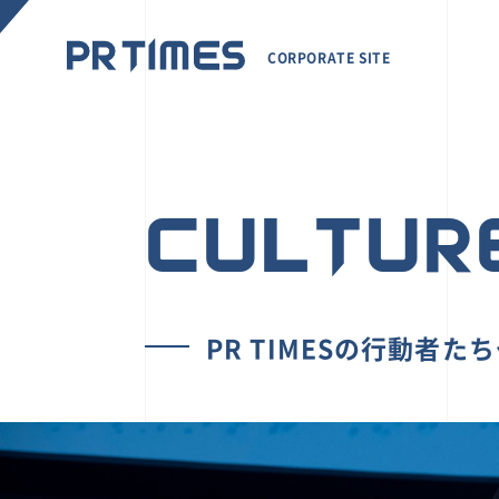
CORPORATE SITE
CULTUR
PR TIMESの行動者た