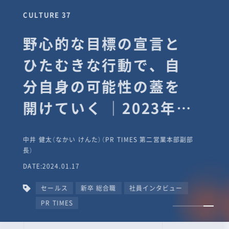
CULTURE 37
野心的な目標の宣言と
ひたむきな行動で、自
分自身の可能性の蓋を
開けていく ｜2023年度
上期社員総会受賞イン
中井 健太（なかい けんた）（PR TIMES 第二営業本部副部
タビュー #PR
長）
DATE:2024.01.17
TIMESな人たち
セールス
新卒 総合職
社員インタビュー
PR TIMES