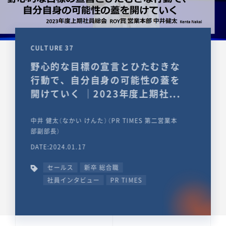
CULTURE 37
野心的な目標の宣言とひたむきな
行動で、自分自身の可能性の蓋を
開けていく ｜2023年度上期社...
中井 健太（なかい けんた）（PR TIMES 第二営業本
部副部長）
DATE:2024.01.17
セールス
新卒 総合職
社員インタビュー
PR TIMES