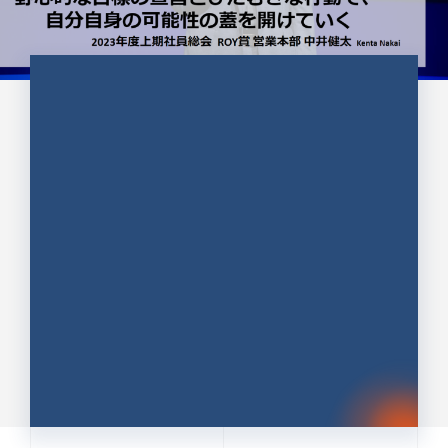
CULTURE 37
野心的な目標の宣言とひたむきな
行動で、自分自身の可能性の蓋を
開けていく ｜2023年度上期社...
中井 健太（なかい けんた）（PR TIMES 第二営業本
部副部長）
DATE:2024.01.17
セールス
新卒 総合職
社員インタビュー
PR TIMES