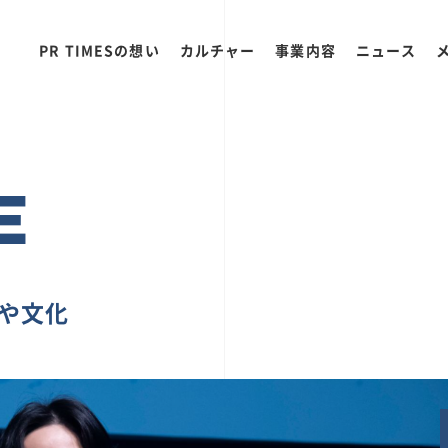
PR TIMESの想い
カルチャー
事業内容
ニュース
E
ちや文化