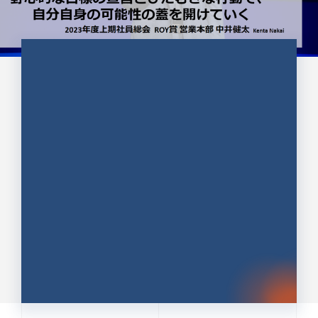
CULTURE 37
野心的な目標の宣言とひたむきな
行動で、自分自身の可能性の蓋を
開けていく ｜2023年度上期社...
中井 健太（なかい けんた）（PR TIMES 第二営業本
部副部長）
DATE:2024.01.17
セールス
新卒 総合職
社員インタビュー
PR TIMES