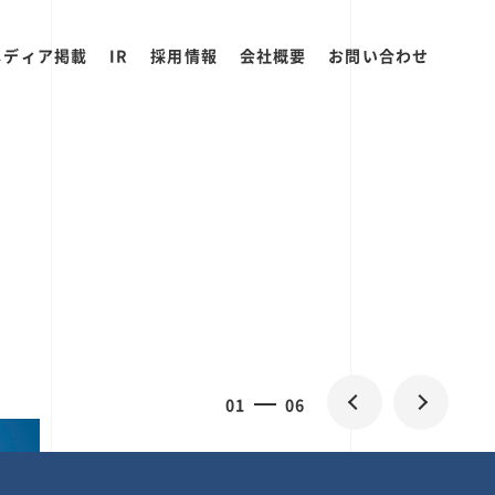
メディア掲載
IR
採用情報
会社概要
お問い合わせ
0
1
06