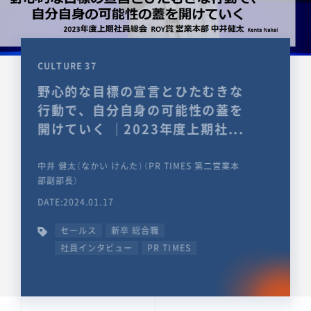
CULTURE 37
野心的な目標の宣言とひたむきな
行動で、自分自身の可能性の蓋を
開けていく ｜2023年度上期社...
中井 健太（なかい けんた）（PR TIMES 第二営業本
部副部長）
DATE:2024.01.17
セールス
新卒 総合職
社員インタビュー
PR TIMES