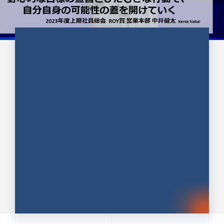
CULTURE 37
野心的な目標の宣言とひたむきな
行動で、自分自身の可能性の蓋を
開けていく ｜2023年度上期社...
中井 健太（なかい けんた）（PR TIMES 第二営業本
部副部長）
DATE:2024.01.17
セールス
新卒 総合職
社員インタビュー
PR TIMES