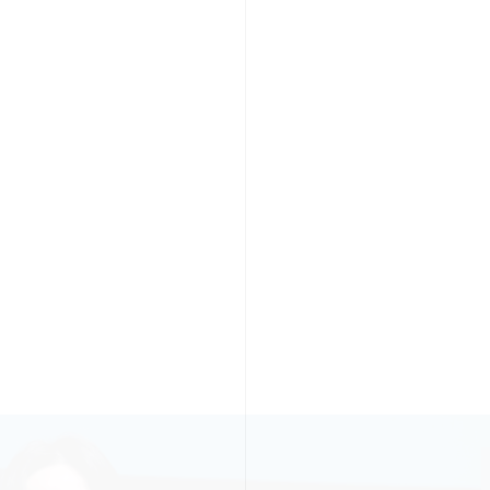
PR TIMESの想い
カルチャー
事業内容
ニュース
E
ちや文化