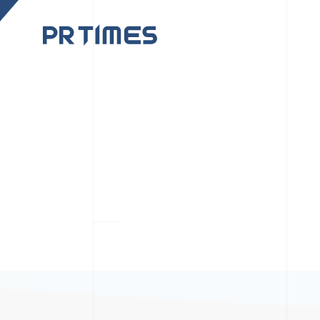
CORPORATE SITE
CULTUR
PR TIMESの行動者た