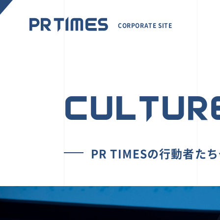
CORPORATE SITE
CULTUR
PR TIMESの行動者た