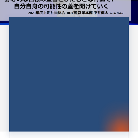
CULTURE 37
野心的な目標の宣言とひたむきな
行動で、自分自身の可能性の蓋を
開けていく ｜2023年度上期社...
中井 健太（なかい けんた）（PR TIMES 第二営業本
部副部長）
DATE:2024.01.17
セールス
新卒 総合職
社員インタビュー
PR TIMES