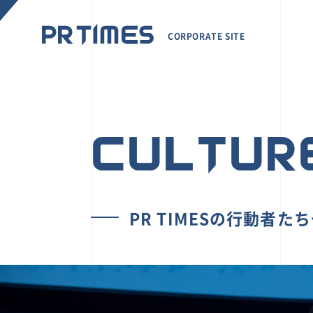
CORPORATE SITE
CULTUR
PR TIMESの行動者た