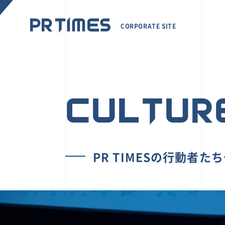
CORPORATE SITE
CULTUR
PR TIMESの行動者た