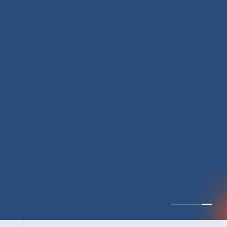
CULTURE 37
野心的な目標の宣言と
ひたむきな行動で、自
分自身の可能性の蓋を
開けていく ｜2023年度
上期社員総会受賞イン
中井 健太（なかい けんた）（PR TIMES 第二営業本部副部
タビュー #PR
長）
DATE:2024.01.17
TIMESな人たち
セールス
新卒 総合職
社員インタビュー
PR TIMES