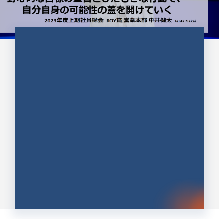
CULTURE 37
野心的な目標の宣言とひたむきな
行動で、自分自身の可能性の蓋を
開けていく ｜2023年度上期社...
中井 健太（なかい けんた）（PR TIMES 第二営業本
部副部長）
DATE:2024.01.17
セールス
新卒 総合職
社員インタビュー
PR TIMES