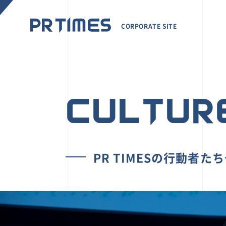
CORPORATE SITE
CULTUR
PR TIMESの行動者た