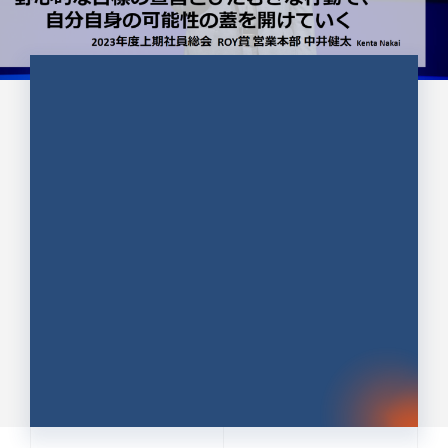
CULTURE 37
野心的な目標の宣言とひたむきな
行動で、自分自身の可能性の蓋を
開けていく ｜2023年度上期社...
中井 健太（なかい けんた）（PR TIMES 第二営業本
部副部長）
DATE:2024.01.17
セールス
新卒 総合職
社員インタビュー
PR TIMES