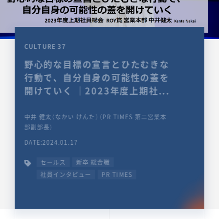
CULTURE 37
野心的な目標の宣言とひたむきな
行動で、自分自身の可能性の蓋を
開けていく ｜2023年度上期社...
中井 健太（なかい けんた）（PR TIMES 第二営業本
部副部長）
DATE:2024.01.17
セールス
新卒 総合職
社員インタビュー
PR TIMES