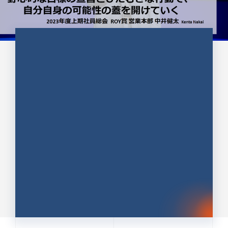
CULTURE 37
野心的な目標の宣言とひたむきな
行動で、自分自身の可能性の蓋を
開けていく ｜2023年度上期社...
中井 健太（なかい けんた）（PR TIMES 第二営業本
部副部長）
DATE:2024.01.17
セールス
新卒 総合職
社員インタビュー
PR TIMES