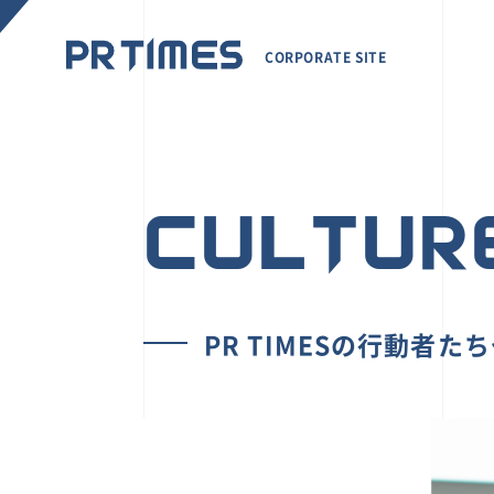
CORPORATE SITE
CULTUR
PR TIMESの行動者た