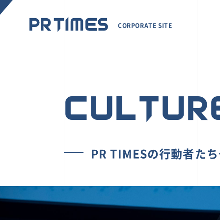
CORPORATE SITE
CULTUR
PR TIMESの行動者た