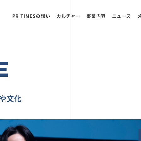
PR TIMESの想い
カルチャー
事業内容
ニュース
E
ちや文化