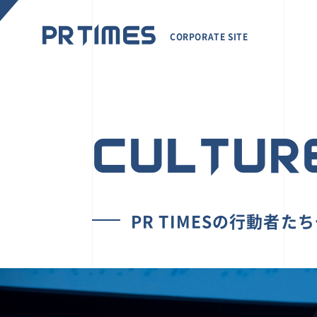
CORPORATE SITE
CULTUR
PR TIMESの行動者た