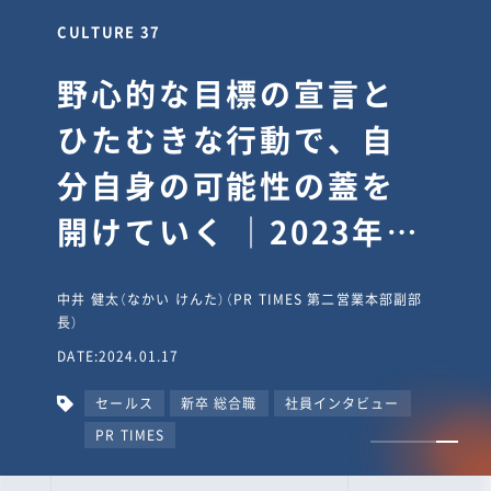
CULTURE 30
逆境では自分のスタン
スを変え“予想を裏切
り、期待を超える”【真
輔塾・前編】
山田真輔（やまだ しんすけ）（執行役員 兼 Jooto事業部
長）
DATE:2023.09.08
カルチャー
CxO
キャリア入社
Jooto