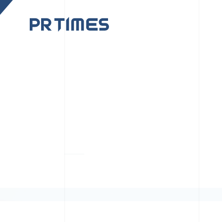
CORPORATE SITE
CULTUR
PR TIMESの行動者た