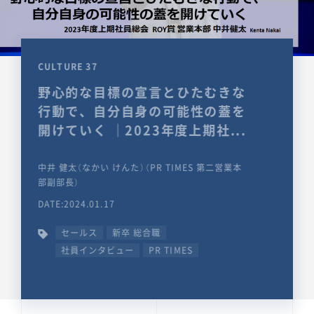
CULTURE 37
野心的な目標の宣言とひたむきな
行動で、自分自身の可能性の蓋を
開けていく ｜2023年度上期社...
中井 健太（なかい けんた）（PR TIMES 第二営業本
部副部長）
DATE:2024.01.17
セールス
新卒 総合職
社員インタビュー
PR TIMES