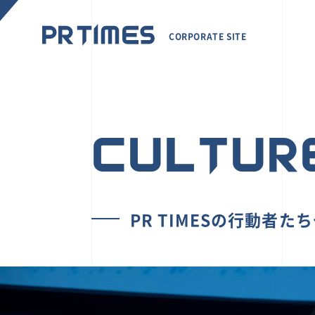
CORPORATE SITE
CULTUR
PR TIMESの行動者た