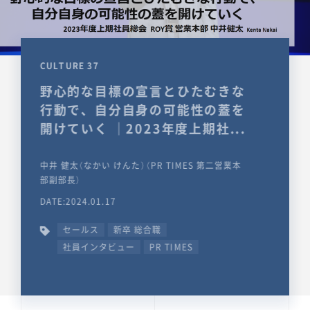
CULTURE 37
野心的な目標の宣言とひたむきな
行動で、自分自身の可能性の蓋を
開けていく ｜2023年度上期社...
中井 健太（なかい けんた）（PR TIMES 第二営業本
部副部長）
DATE:2024.01.17
セールス
新卒 総合職
社員インタビュー
PR TIMES