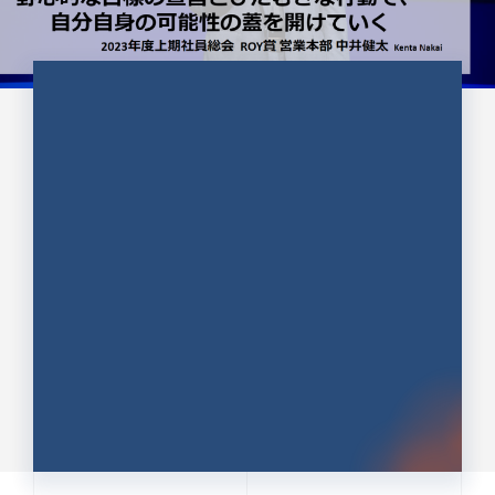
CULTURE 37
野心的な目標の宣言とひたむきな
行動で、自分自身の可能性の蓋を
開けていく ｜2023年度上期社...
中井 健太（なかい けんた）（PR TIMES 第二営業本
部副部長）
DATE:2024.01.17
セールス
新卒 総合職
社員インタビュー
PR TIMES