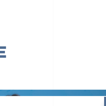
PR TIMESの想い
カルチャー
事業内容
ニュース
E
ちや文化