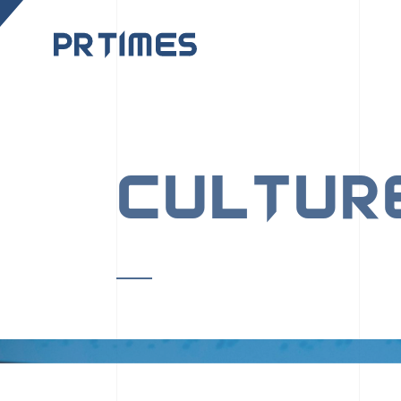
CORPORATE SITE
CULTUR
PR TIMESの行動者た