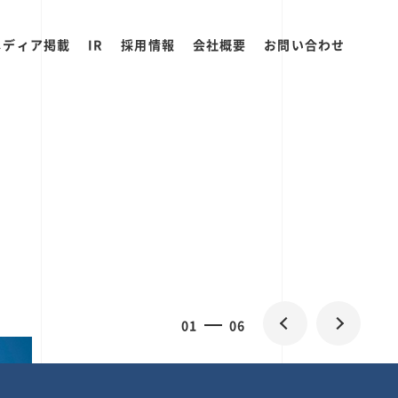
メディア掲載
IR
採用情報
会社概要
お問い合わせ
0
1
06