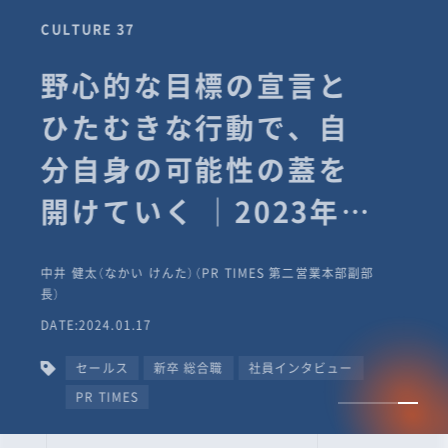
CULTURE 37
野心的な目標の宣言と
ひたむきな行動で、自
分自身の可能性の蓋を
開けていく ｜2023年度
上期社員総会受賞イン
中井 健太（なかい けんた）（PR TIMES 第二営業本部副部
タビュー #PR
長）
DATE:2024.01.17
TIMESな人たち
セールス
新卒 総合職
社員インタビュー
PR TIMES