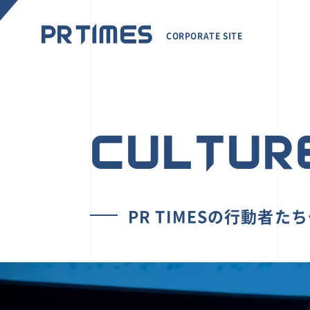
CORPORATE SITE
CULTUR
PR TIMESの行動者た