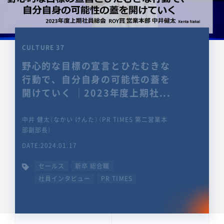
CULTURE 37
野心的な目標の宣言とひたむきな
行動で、自分自身の可能性の蓋を
開けていく ｜2023年度上期社...
中井 健太（なかい けんた）（PR TIMES 第二営業本
部副部長）
DATE:2024.01.17
セールス
新卒 総合職
社員インタビュー
PR TIMES