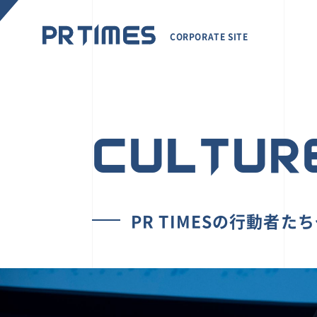
CORPORATE SITE
CULTUR
PR TIMESの行動者た