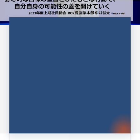
CULTURE 37
野心的な目標の宣言とひたむきな
行動で、自分自身の可能性の蓋を
開けていく ｜2023年度上期社...
中井 健太（なかい けんた）（PR TIMES 第二営業本
部副部長）
DATE:2024.01.17
セールス
新卒 総合職
社員インタビュー
PR TIMES