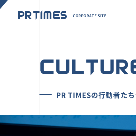
CORPORATE SITE
CULTUR
PR TIMESの行動者た