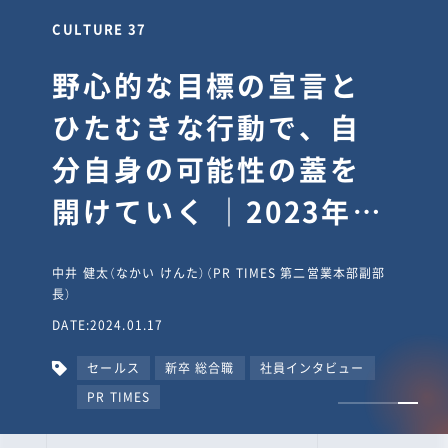
CULTURE 30
逆境では自分のスタン
スを変え“予想を裏切
り、期待を超える”【真
輔塾・前編】
山田真輔（やまだ しんすけ）（執行役員 兼 Jooto事業部
長）
DATE:2023.09.08
カルチャー
CxO
キャリア入社
Jooto