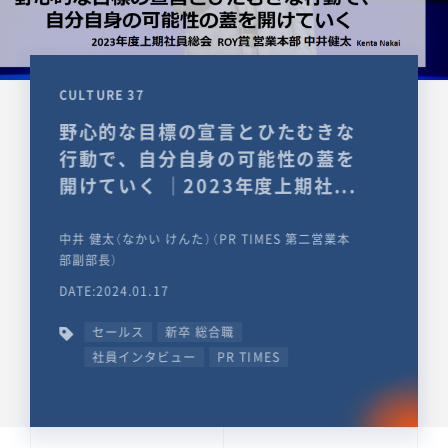
CULTURE 37
野心的な目標の宣言とひたむきな
行動で、自分自身の可能性の蓋を
開けていく ｜2023年度上期社...
中井 健太（なかい けんた）（PR TIMES 第二営業本
部副部長）
DATE:2024.01.17
セールス
新卒 総合職
社員インタビュー
PR TIMES